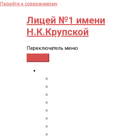
Перейти к содержимому
Лицей №1 имени
Н.К.Крупской
Переключатель меню
СВЕДЕНИЯ ОБ ОО
Основные сведения
Структура и органы управления обр
Документы
Образование
Образовательные стандарты и требо
Руководство
Педагогический состав
Материально-техническое обеспечен