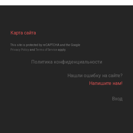
Карта сайта
This site is protected by reCAPTCHA and the Google
Privacy Policy
and
Terms of Service
apply.
Политика конфиденциальности
Нашли ошибку на сайте?
Напишите нам!
Вход