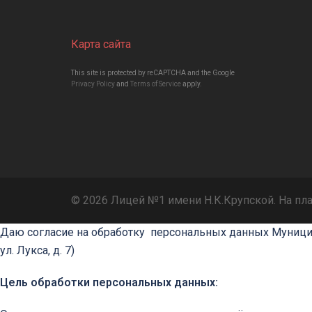
Карта сайта
This site is protected by reCAPTCHA and the Google
Privacy Policy
and
Terms of Service
apply.
© 2026 Лицей №1 имени Н.К.Крупской. На п
Даю согласие на обработку персональных данных Муниц
ул. Лукса, д. 7)
Цель обработки персональных данных: