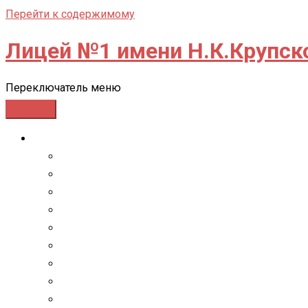
Перейти к содержимому
Лицей №1 имени Н.К.Крупск
Переключатель меню
СВЕДЕНИЯ ОБ ОО
Основные сведения
Структура и органы управления образовательн
Документы
Образование
Образовательные стандарты и требования
Руководство
Педагогический состав
Материально-техническое обеспечение и оснащ
Стипендии и иные виды материальной поддер