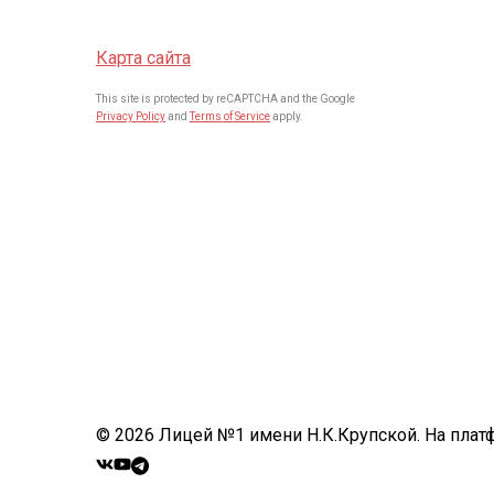
Карта сайта
This site is protected by reCAPTCHA and the Google
Privacy Policy
and
Terms of Service
apply.
© 2026 Лицей №1 имени Н.К.Крупской. На пла