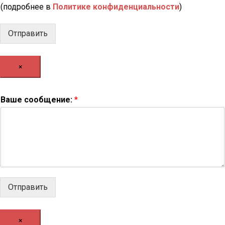
(подробнее в
Политике конфиденциальности
)
Отправить
×
В
Ваше сообщение:
*
а
ш
е
с
о
о
б
щ
е
Отправить
н
и
е
×