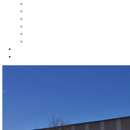
Платные образовательные услуги
Финансово-хозяйственная деятельность
Вакантные места для приема (перевода)
Организация питания в образовательной орган
Международное сотрудничество
Сведения об организации отдыха детей и их о
Контакты