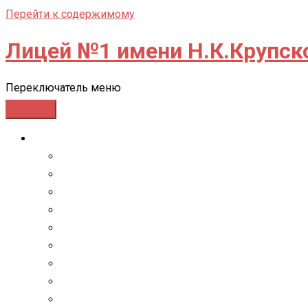
Перейти к содержимому
Лицей №1 имени Н.К.Крупск
Переключатель меню
СВЕДЕНИЯ ОБ ОО
Основные сведения
Структура и органы управления образовательн
Документы
Образование
Образовательные стандарты и требования
Руководство
Педагогический состав
Материально-техническое обеспечение и оснащ
Стипендии и иные виды материальной поддер