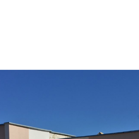
изации
здоровлении