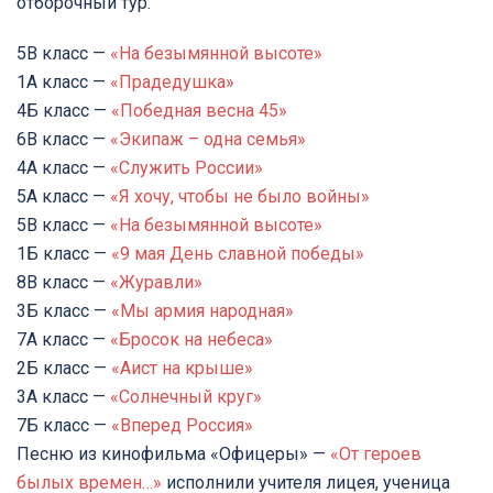
отборочный тур.
5В класс —
«На безымянной высоте»
1А класс —
«Прадедушка»
4Б класс —
«Победная весна 45»
6В класс —
«Экипаж – одна семья»
4А класс —
«Служить России»
5А класс —
«Я хочу, чтобы не было войны»
5В класс —
«На безымянной высоте»
1Б класс —
«9 мая День славной победы»
8В класс —
«Журавли»
3Б класс —
«Мы армия народная»
7А класс —
«Бросок на небеса»
2Б класс —
«Аист на крыше»
3А класс —
«Солнечный круг»
7Б класс —
«Вперед Россия»
Песню из кинофильма «Офицеры» —
«От героев
былых времен…»
исполнили учителя лицея, ученица