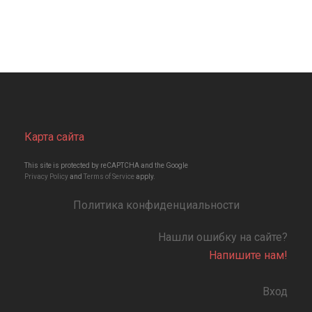
Карта сайта
This site is protected by reCAPTCHA and the Google
Privacy Policy
and
Terms of Service
apply.
Политика конфиденциальности
Нашли ошибку на сайте?
Напишите нам!
Вход