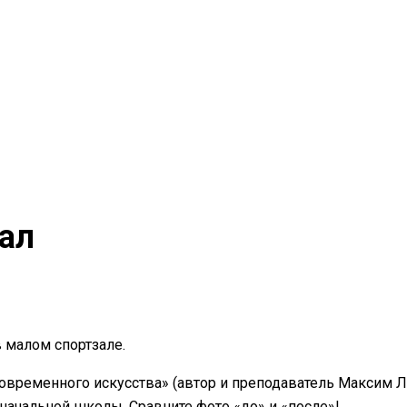
ал
 малом спортзале.
овременного искусства» (автор и преподаватель Максим 
 начальной школы. Сравните фото «до» и «после»!