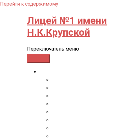
Перейти к содержимому
Лицей №1 имени
Н.К.Крупской
Переключатель меню
СВЕДЕНИЯ ОБ ОО
Основные сведения
Структура и органы управления обр
Документы
Образование
Образовательные стандарты и требо
Руководство
Педагогический состав
Материально-техническое обеспечен