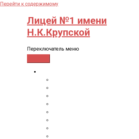
Перейти к содержимому
Лицей №1 имени
Н.К.Крупской
Переключатель меню
СВЕДЕНИЯ ОБ ОО
Основные сведения
Структура и органы управления обр
Документы
Образование
Образовательные стандарты и требо
Руководство
Педагогический состав
Материально-техническое обеспечен