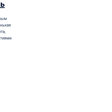
рь
вным
енькая
та,
ытиями